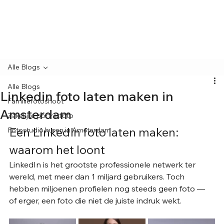
Alle Blogs
Alle Blogs
Linkedin foto laten maken in
Familiefotoshoot
Amsterdam
Zakelijke portretfoto
Een LinkedIn foto laten maken: 
Fotostudio huren in Amsterdam
waarom het loont
LinkedIn is het grootste professionele netwerk ter 
wereld, met meer dan 1 miljard gebruikers. Toch 
hebben miljoenen profielen nog steeds geen foto — 
of erger, een foto die niet de juiste indruk wekt. 